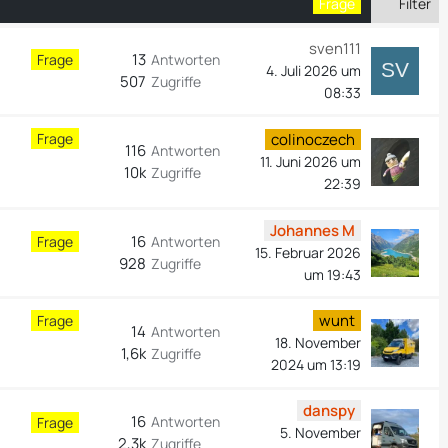
Filter
Frage
sven111
13
Frage
Antworten
4. Juli 2026 um
507
Zugriffe
08:33
Frage
colinoczech
116
Antworten
11. Juni 2026 um
10k
Zugriffe
22:39
Johannes M
16
Frage
Antworten
15. Februar 2026
928
Zugriffe
um 19:43
wunt
Frage
14
Antworten
18. November
1,6k
Zugriffe
2024 um 13:19
danspy
16
Antworten
Frage
5. November
2,3k
Zugriffe