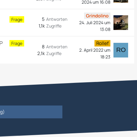
2024 um 16:08
Grindolino
5
Antworten
Frage
24. Juli 2024 um
1,1k
Zugriffe
13:08
CP
Rollef
Frage
8
Antworten
2. April 2022 um
2,1k
Zugriffe
18:23
ag)