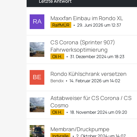
Letzte Antwort
Maxxfan Einbau im Rondo XL
RalfMÜR
29. Juni 2026 um 12:37
CS Corona (Sprinter 907)
Fahrwerksoptimierung
Oli H.
31. Dezember 2024 um 18:23
Rondo Kühlschrank versetzen
Bendix
14. Februar 2026 um 14:02
Astabweiser für CS Corona / CS
Cosmo
Oli H.
18. November 2024 um 09:20
Membran/Druckpumpe
Indyralle
2. Oktober 2024 um 14:07