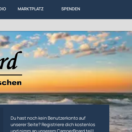
DIO
MARKTPLATZ
SPENDEN
LEXIKON
KA
DIESES FORUM
Du hast noch kein Benutzerkonto auf
unserer Seite? Registriere dich kostenlos
und nimm an unserem CamperBoard teil!