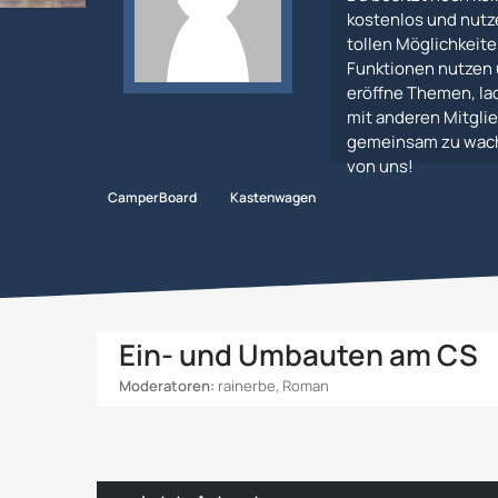
kostenlos und nutz
tollen Möglichkeiten
Funktionen nutzen 
eröffne Themen, lad
mit anderen Mitglie
gemeinsam zu wachs
von uns!
CamperBoard
Kastenwagen
CS Reisemobile
Ein- und Umbauten am CS
Moderatoren:
rainerbe
,
Roman