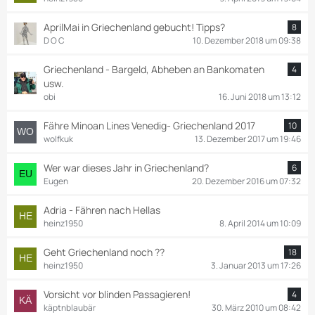
AprilMai in Griechenland gebucht! Tipps?
8
D O C
10. Dezember 2018 um 09:38
Griechenland - Bargeld, Abheben an Bankomaten
4
usw.
obi
16. Juni 2018 um 13:12
Fähre Minoan Lines Venedig- Griechenland 2017
10
wolfkuk
13. Dezember 2017 um 19:46
Wer war dieses Jahr in Griechenland?
6
Eugen
20. Dezember 2016 um 07:32
Adria - Fähren nach Hellas
heinz1950
8. April 2014 um 10:09
Geht Griechenland noch ??
18
heinz1950
3. Januar 2013 um 17:26
Vorsicht vor blinden Passagieren!
4
käptnblaubär
30. März 2010 um 08:42