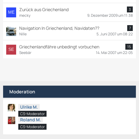
Zurück aus Griechenland
3
mecky
9. Dezember 2009 um 11:38
Navigation In Griechenland, Navidaten??
7
Nille
5. Juni 2007 um 08:22
Griechenlandfähre unbedingt vorbuchen
15
Seebär
14. Mai 2007 um 22:05
Moderation
Ulrike M.
CS-Moderator
Roland M.
CS-Moderator