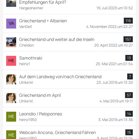
Empfehlungen für April?
Hargesheimer
19. Juli 2023 um 10:52
Griechenland + Albanien
116
VanDell
4. November 2022 um 22:27
Griechenland und weiter auf die Inseln
157
Cheldon
20. April 2022 um 10:27
Samothraki
13
heinz1
25. Mai 2021 um 07:54
Auf dem Landweg von/nach Griechenland
7
Ulrike M.
23. Juli 2019 um 13:20
Griechenland im April
57
Ulrike M.
4. Mai 2019 um 19:11
Leonidio / Peloponnes
14
heinz1950
3. Mai 2019 um 13:36
Webcam Ancona, Griechenland Fähren
15
heinz1950
9. April 2019 um 19:04