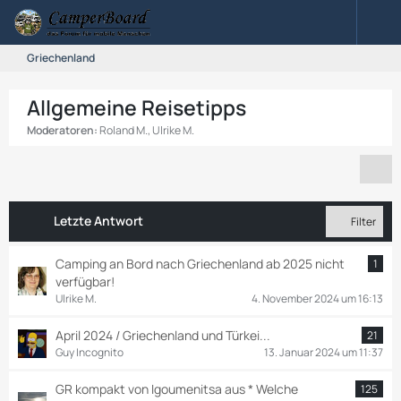
Griechenland
Allgemeine Reisetipps
Moderatoren:
Roland M.
,
Ulrike M.
Letzte Antwort
Filter
Camping an Bord nach Griechenland ab 2025 nicht
1
verfügbar!
Ulrike M.
4. November 2024 um 16:13
April 2024 / Griechenland und Türkei...
21
Guy Incognito
13. Januar 2024 um 11:37
GR kompakt von Igoumenitsa aus * Welche
125