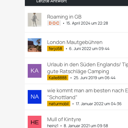
Letzte Antwort
Roaming in GB
D O C
15. April 2024 um 22:28
London Mautgebühren
ferjo58
6. Juni 2022 um 09:44
Urlaub in den Süden Englands/ T
gute Ratschläge Camping
Kalle8888
25. Juni 2019 um 06:44
wie kommt man am besten nach 
"Schottland"
naturmobil
17. Januar 2022 um 04:36
Mull of Kintyre
heinz1
8. Januar 2021 um 09:58