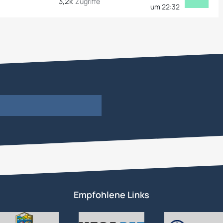
3,2k
Zugriffe
um 22:32
Empfohlene Links