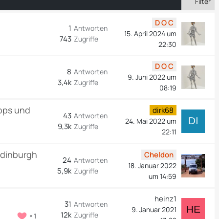
Filter
D O C
1
Antworten
15. April 2024 um
743
Zugriffe
22:30
D O C
8
Antworten
9. Juni 2022 um
3,4k
Zugriffe
08:19
ipps und
dirk68
43
Antworten
24. Mai 2022 um
9,3k
Zugriffe
22:11
Edinburgh
Cheldon
24
Antworten
18. Januar 2022
5,9k
Zugriffe
um 14:59
heinz1
31
Antworten
9. Januar 2021
12k
Zugriffe
1