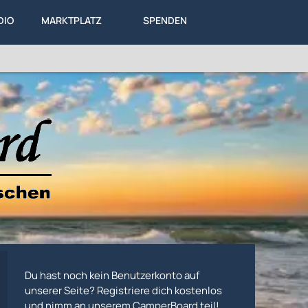
DIO
MARKTPLATZ
SPENDEN
LEXIKON
KA
DIESES FORUM
Du hast noch kein Benutzerkonto auf
unserer Seite? Registriere dich kostenlos
und nimm an unserem CamperBoard teil!