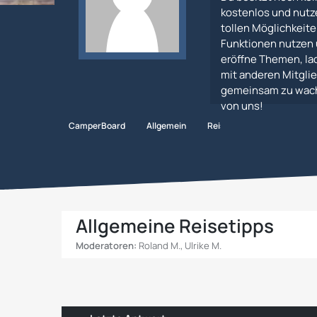
kostenlos und nutz
tollen Möglichkeiten
Funktionen nutzen 
eröffne Themen, lad
mit anderen Mitglie
gemeinsam zu wachs
von uns!
CamperBoard
Allgemein
Reisen
Großbritannien 
Allgemeine Reisetipps
Moderatoren:
Roland M.
,
Ulrike M.