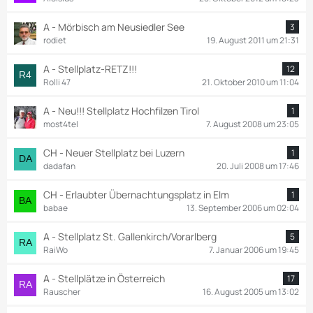
A - Mörbisch am Neusiedler See
3
rodiet
19. August 2011 um 21:31
A - Stellplatz-RETZ!!!
12
Rolli 47
21. Oktober 2010 um 11:04
A - Neu!!! Stellplatz Hochfilzen Tirol
1
most4tel
7. August 2008 um 23:05
CH - Neuer Stellplatz bei Luzern
1
dadafan
20. Juli 2008 um 17:46
CH - Erlaubter Übernachtungsplatz in Elm
1
babae
13. September 2006 um 02:04
A - Stellplatz St. Gallenkirch/Vorarlberg
5
RaiWo
7. Januar 2006 um 19:45
A - Stellplätze in Österreich
17
Rauscher
16. August 2005 um 13:02