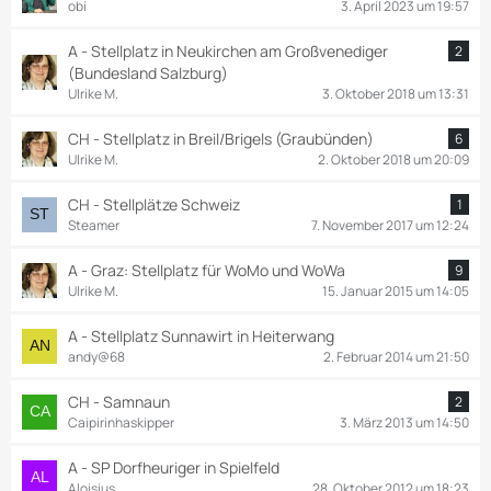
obi
3. April 2023 um 19:57
A - Stellplatz in Neukirchen am Großvenediger
2
(Bundesland Salzburg)
Ulrike M.
3. Oktober 2018 um 13:31
CH - Stellplatz in Breil/Brigels (Graubünden)
6
Ulrike M.
2. Oktober 2018 um 20:09
CH - Stellplätze Schweiz
1
Steamer
7. November 2017 um 12:24
A - Graz: Stellplatz für WoMo und WoWa
9
Ulrike M.
15. Januar 2015 um 14:05
A - Stellplatz Sunnawirt in Heiterwang
andy@68
2. Februar 2014 um 21:50
CH - Samnaun
2
Caipirinhaskipper
3. März 2013 um 14:50
A - SP Dorfheuriger in Spielfeld
Aloisius
28. Oktober 2012 um 18:23