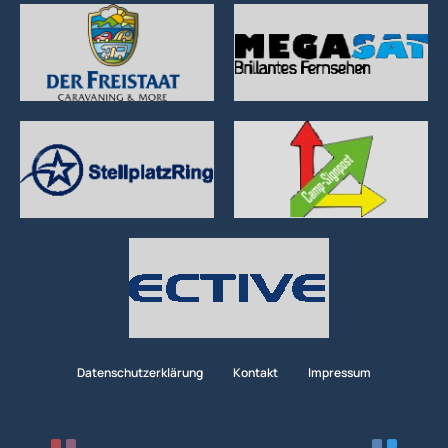
Datenschutzerklärung
Kontakt
Impressum
Community-Software:
WoltLab Suite™ 6.2.6
Community-Design:
Community
von
SK-Designz.de