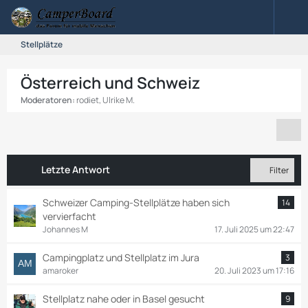
Stellplätze
Österreich und Schweiz
Moderatoren:
rodiet
,
Ulrike M.
Letzte Antwort
Filter
Schweizer Camping-Stellplätze haben sich
14
vervierfacht
Johannes M
17. Juli 2025 um 22:47
Campingplatz und Stellplatz im Jura
3
amaroker
20. Juli 2023 um 17:16
Stellplatz nahe oder in Basel gesucht
9