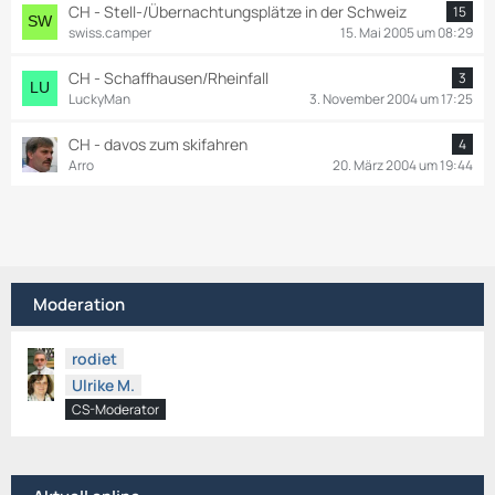
CH - Stell-/Übernachtungsplätze in der Schweiz
15
swiss.camper
15. Mai 2005 um 08:29
CH - Schaffhausen/Rheinfall
3
LuckyMan
3. November 2004 um 17:25
CH - davos zum skifahren
4
Arro
20. März 2004 um 19:44
Moderation
rodiet
Ulrike M.
CS-Moderator