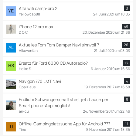
Alfa wifi camp-pro 2
3
Yellowcap88
24. Juni 2021 um 10:03
iPhone 12 pro max
49
D O C
20. Dezember 2020 um 21:36
Aktuelles Tom Tom Camper Navi sinnvoll ?
26
Alkovenfan
21. Juli 2020 um 08:03
Ersatz für Ford 6000 CD Autoradio?
13
Heiko S.
6. Januar 2019 um 16:56
Navigon 770 LMT Navi
4
Opa Klaus
19. Dezember 2017 um 16:38
Endlich: Schwangerschaftstest jetzt auch per
9
Smartphone-App möglich!
an-cu
24. November 2017 um 22:46
Offline-Campingplatzsuche App für Android ???
11
Tine
9. November 2017 um 18:35