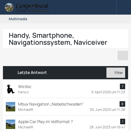
Multimedia
Handy, Smartphone,
Navigationssystem, Naviceiver
Letzte Antwort
Filter
Wiciloc
7
hans o
9. April 2026 um 11:23
Mbux Navigation „Nebelschwaden“
8
MichaelR
30. Juni 2023 um 11:28
Apple Car Play im Vollformat ?
1
MichaelR
28. Juni 2023 um 19:47