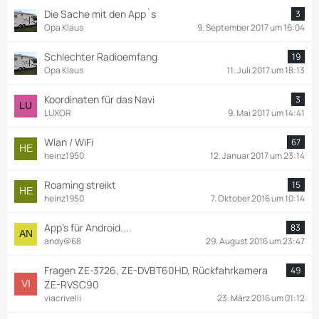
Die Sache mit den App´s
3
Opa Klaus
9. September 2017 um 16:04
Schlechter Radioemfang
19
Opa Klaus
11. Juli 2017 um 18:13
Koordinaten für das Navi
3
LUXOR
9. Mai 2017 um 14:41
Wlan / WiFi
67
heinz1950
12. Januar 2017 um 23:14
Roaming streikt
15
heinz1950
7. Oktober 2016 um 10:14
App's für Android....
83
andy@68
29. August 2016 um 23:47
Fragen ZE-3726, ZE-DVBT60HD, Rückfahrkamera
49
ZE-RVSC90
viacrivelli
23. März 2016 um 01:12