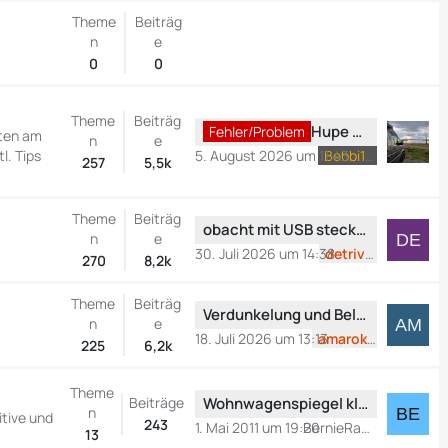
z
e
ä
Theme
Beiträg
t
i
g
n
e
e
t
e
0
0
B
r
e
ä
i
Theme
Beiträg
g
L
Hupe defekt
Fehler/Problem
iten am
n
e
t
e
e
5. August 2026 um 11:43
Bebbi1971
. Tips
257
5,5k
r
t
ä
z
g
t
Theme
Beiträg
L
obacht mit USB steckdosen als ersatz für die 12 V steckdosen im CS
e
e
n
e
e
30. Juli 2026 um 14:38
detrivor
B
270
8,2k
t
e
z
i
Theme
Beiträg
L
t
Verdunkelung und Belüftung über die Seitenscheiben beim Sprinter ab BJ 2006- heute
n
e
t
e
e
18. Juli 2026 um 13:13
amaroker
225
6,2k
r
t
B
ä
z
e
g
Theme
t
L
i
Beiträge
Wohnwagenspiegel klappt um
n
e
itive und
e
e
t
243
1. Mai 2011 um 19:20
BernieRapido
13
B
t
r