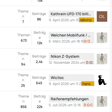
15k
t
z
Theme
L
Beiträge
t
Kathrein UFD-170 billig auf HD-TV umrüsten
n
e
86
e
9. April 2026 um 13:44
ollivinzier
7
t
B
z
e
Beiträg
L
Themen
t
Welchen Mobilfunk / Daten Provider benutzt ihr für Euren mobilen Router?
i
e
e
673
e
t
6. März 2026 um 18:15
D O C
12k
t
B
r
z
e
ä
Theme
L
Beiträge
t
Nikon Z-System
i
g
n
e
2,4k
e
t
12. November 2024 um 11:22
D O C
e
94
t
B
r
z
e
ä
Theme
L
Beiträge
t
Wiciloc
i
g
n
e
645
e
t
9. April 2026 um 11:23
hans o
e
25
t
B
r
z
e
ä
Theme
Beiträg
L
t
Reifenempfehlungen
i
g
n
e
e
e
t
5. Juli 2026 um 12:16
D O C
e
856
22k
t
B
r