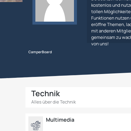
kostenlos und nutz
tollen Möglichkeiten
Funktionen nutzen 
eröffne Themen, lad
mit anderen Mitglie
gemeinsam zu wachs
von uns!
CamperBoard
Technik
Alles über die Technik
Multimedia