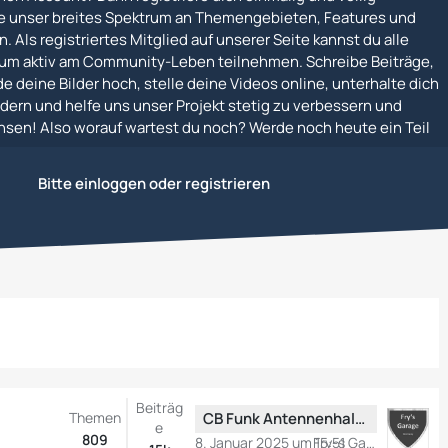
e unser breites Spektrum an Themengebieten, Features und
. Als registriertes Mitglied auf unserer Seite kannst du alle
um aktiv am Community-Leben teilnehmen. Schreibe Beiträge,
e deine Bilder hoch, stelle deine Videos online, unterhalte dich
dern und helfe uns unser Projekt stetig zu verbessern und
en! Also worauf wartest du noch? Werde noch heute ein Teil
Bitte einloggen oder registrieren
Beiträg
L
Themen
CB Funk Antennenhalterung am Ducato / Jumper / Boxer?
e
e
809
8. Januar 2025 um 15:51
Fry-s Garage