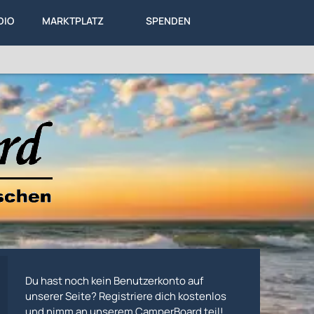
DIO
MARKTPLATZ
SPENDEN
LEXIKON
KA
DIESES FORUM
Du hast noch kein Benutzerkonto auf
unserer Seite? Registriere dich kostenlos
und nimm an unserem CamperBoard teil!