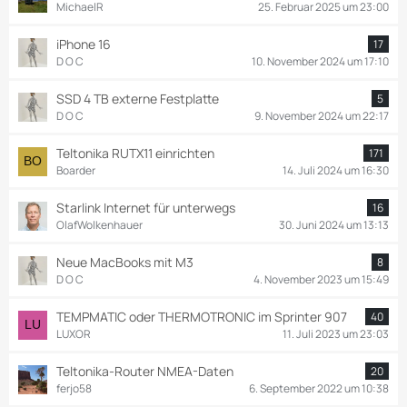
MichaelR
25. Februar 2025 um 23:00
iPhone 16
17
D O C
10. November 2024 um 17:10
SSD 4 TB externe Festplatte
5
D O C
9. November 2024 um 22:17
Teltonika RUTX11 einrichten
171
Boarder
14. Juli 2024 um 16:30
Starlink Internet für unterwegs
16
OlafWolkenhauer
30. Juni 2024 um 13:13
Neue MacBooks mit M3
8
D O C
4. November 2023 um 15:49
TEMPMATIC oder THERMOTRONIC im Sprinter 907
40
LUXOR
11. Juli 2023 um 23:03
Teltonika-Router NMEA-Daten
20
ferjo58
6. September 2022 um 10:38