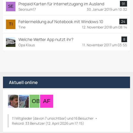
Prepaid Karten für Internetzugang im Ausland
91
Seorsum17
30. Januar 2019 um 10:32
Fehlermeldung auf Notebook mit Windows 10
24
Tine
12. November 2018 um 08:14
Welche Wetter App nutzt ihr?
8
Opa Klaus
11. November 2017 um 03:55
Aktuell online
11 Mitglieder (davon 7 unsichtbar) und 16 Besucher
Rekord: 33 Benutzer (
12. April 2026 um 17:15
)