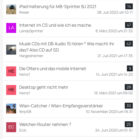
iPad Halterung für MB-Sprinter BJ 2021
14
Reser
28. Juli 2022 um 10:11
Internet im CS und wie ich es mache.
47
LandySprinter
8. März 2022 um 21:32
Musik CDs mit DB Audio 15 hören * Wie macht ihr
42
das? Also CD auf SD.
Hargesheimer
21. Juli 2021 um 17:35
Die Otters und das mobile Internet
9
heinz1
14. Juni 2021 um 14:20
Desktop geht nicht mehr
28
heinz1
16. März 2021 um 09:02
Wlan-Catcher / Wlan-Empfangsverstärker
30
ferjo58
10. November 2020 um 18:31
Welchen Router nehmen ?
25
Ecki
24. Juni 2020 um 01:51