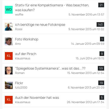
Stativ für eine Kompaktkamera - Was beachten,
21
was kaufen?
woffie
5. November 2016 um 13:57
ich benötige ne neue Fotoknipse
143
Rossi
9. November 2015 um 10:02
Foto Workshop
1
Arro
14. Januar 2015 um 09:59
auf der Pirsch
9
klausimaus
15. Juni 2014 um 19:15
"Spiegellose Systemkamera"...was ist das...??
59
Roman
15. November 2013 um 12:54
Flickr
19
tztz2000
6. November 2013 um 23:09
Auch der November hat was
5
klausimaus
26. November 2012 um 17:34