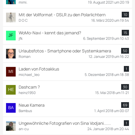
mimi.
19. August 2021 um 20:19
Mit der Vollformat - DSLR zu den Polarlichtern
10
D O C
16. März 2020 um 19:54
WoMo-Navi - kennt das jemand?
15
jfk
6. September 2019 um 10:43
Urlaubsfotos - Smartphone oder Systemkamera
50
Roman
12. Januar 2019 um 16:22
Laden von Fotoakkus
1
michael_leo
5. Dezember 2018 um 18:38
Dashcam ?
30
heinz1950
15. Mai 2018 um 11:21
Neue Kamera
69
Bambus
1. April 2018 um 00:07
Ungewöhnliche Fotografien von Sina Vodjani......
1
an-cu
24. Januar 2018 um 20:44