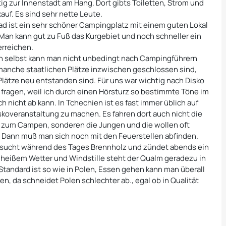
tig zur Innenstadt am Hang. Dort gibts Toiletten, Strom und
auf. Es sind sehr nette Leute.
ad ist ein sehr schöner Campingplatz mit einem guten Lokal
Man kann gut zu Fuß das Kurgebiet und noch schneller ein
rreichen.
n selbst kann man nicht unbedingt nach Campingführern
manche staatlichen Plätze inzwischen geschlossen sind,
 Plätze neu entstanden sind. Für uns war wichtig nach Disko
fragen, weil ich durch einen Hörsturz so bestimmte Töne im
h nicht ab kann. In Tchechien ist es fast immer üblich auf
skoveranstaltung zu machen. Es fahren dort auch nicht die
 zum Campen, sonderen die Jungen und die wollen oft
. Dann muß man sich noch mit den Feuerstellen abfinden.
 sucht während des Tages Brennholz und zündet abends ein
i heißem Wetter und Windstille steht der Qualm geradezu in
 Standard ist so wie in Polen, Essen gehen kann man überall
n, da schneidet Polen schlechter ab., egal ob in Qualität