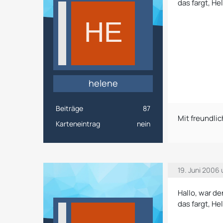
das fargt, He
helene
Beiträge
87
Mit freundl
Karteneintrag
nein
19. Juni 2006
Hallo, war d
das fargt, He