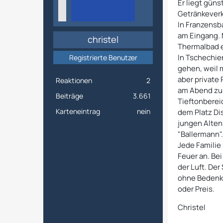
Er liegt güns
Getränkeverk
In Franzensb
am Eingang. 
christel
Thermalbad e
In Tschechie
Registrierte Benutzer
gehen, weil 
aber private
Reaktionen
2
am Abend zu 
Beiträge
3.661
Tieftonbereic
Karteneintrag
nein
dem Platz Di
jungen Alten
"Ballermann"
Jede Familie
Feuer an. Be
der Luft. Der
ohne Bedenke
oder Preis.
Christel