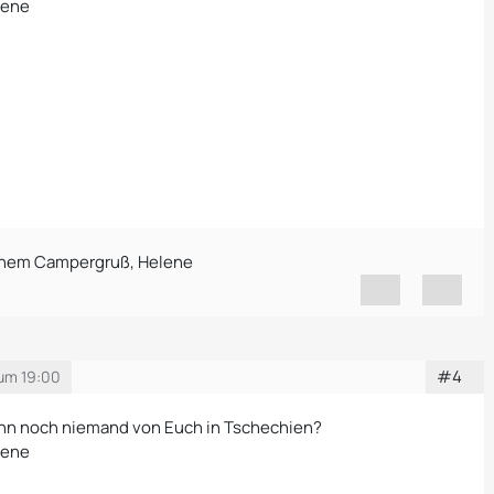
lene
ichem Campergruß, Helene
#4
 um 19:00
enn noch niemand von Euch in Tschechien?
lene