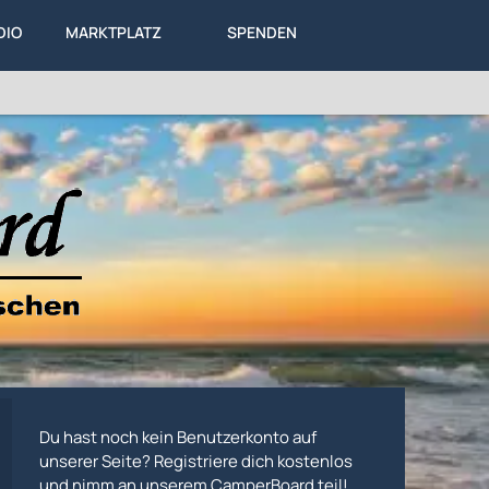
DIO
MARKTPLATZ
SPENDEN
LEXIKON
KA
DIESES THEMA
Du hast noch kein Benutzerkonto auf
unserer Seite? Registriere dich kostenlos
und nimm an unserem CamperBoard teil!