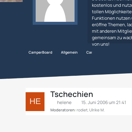
kostenlos und nutz
tollen Möglichkeiten
Funktionen nutzen 
eröffne Themen, lad
mit anderen Mitglie
gemeinsam zu wachs
von uns!
CamperBoard
Allgemein
Camping- und Stellplätze
Tschechien
helene
15. Juni 2006 um 21:41
Moderatoren:
rodiet
,
Ulrike M.