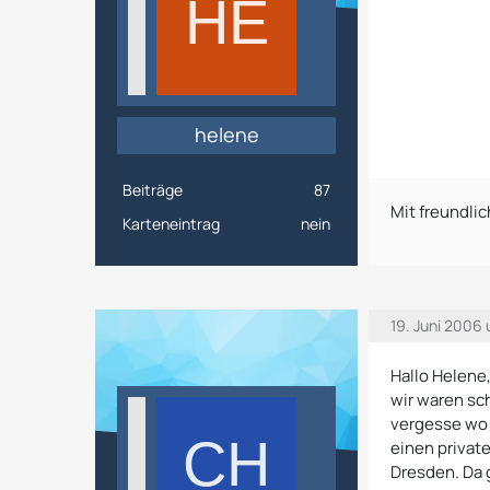
helene
Beiträge
87
Mit freundl
Karteneintrag
nein
19. Juni 2006
Hallo Helene
wir waren sc
vergesse wo 
einen private
Dresden. Da g