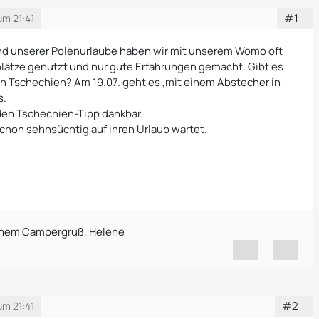
#1
um 21:41
nd unserer Polenurlaube haben wir mit unserem Womo oft
lplätze genutzt und nur gute Erfahrungen gemacht. Gibt es
in Tschechien? Am 19.07. geht es ,mit einem Abstecher in
s.
eden Tschechien-Tipp dankbar.
schon sehnsüchtig auf ihren Urlaub wartet.
ichem Campergruß, Helene
#2
um 21:41