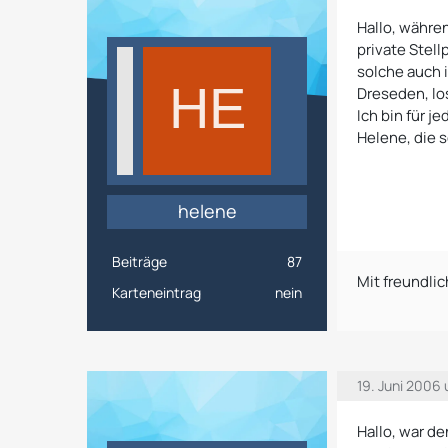
Hallo, währe
private Stel
solche auch 
Dreseden, lo
Ich bin für j
Helene, die 
helene
Beiträge
87
Mit freundl
Karteneintrag
nein
19. Juni 2006
Hallo, war d