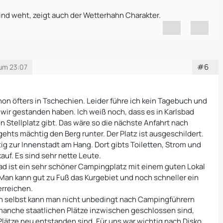
nd weht, zeigt auch der Wetterhahn Charakter.
#6
 um 23:07
,
hon öfters in Tschechien. Leider führe ich kein Tagebuch und
wir gestanden haben. Ich weiß noch, dass es in Karlsbad
n Stellplatz gibt. Das wäre so die nächste Anfahrt nach
ehts mächtig den Berg runter. Der Platz ist ausgeschildert.
tig zur Innenstadt am Hang. Dort gibts Toiletten, Strom und
auf. Es sind sehr nette Leute.
ad ist ein sehr schöner Campingplatz mit einem guten Lokal
Man kann gut zu Fuß das Kurgebiet und noch schneller ein
rreichen.
n selbst kann man nicht unbedingt nach Campingführern
manche staatlichen Plätze inzwischen geschlossen sind,
 Plätze neu entstanden sind. Für uns war wichtig nach Disko