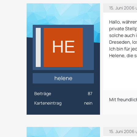
15. Juni 2006 
Hallo, währe
private Stel
solche auch 
Dreseden, lo
Ich bin für j
Helene, die 
helene
Beiträge
87
Mit freundl
Karteneintrag
nein
15. Juni 2006 