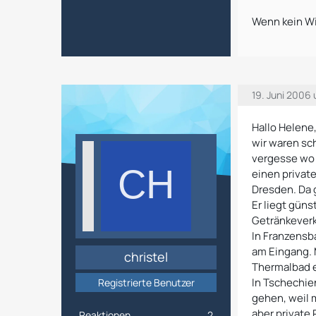
Wenn kein Wi
19. Juni 2006
Hallo Helene
wir waren sc
vergesse wo 
einen private
Dresden. Da g
Er liegt güns
Getränkeverk
In Franzensb
am Eingang. 
christel
Thermalbad e
In Tschechie
Registrierte Benutzer
gehen, weil 
aber private
Reaktionen
2