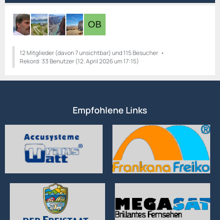
12 Mitglieder (davon 7 unsichtbar) und 115 Besucher
Rekord: 33 Benutzer (
12. April 2026 um 17:15
)
Empfohlene Links