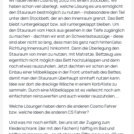
wir haben einen Cosmo Bj 2002 mit einem Stockbett. Wir
haben schon viel überlegt, welche Lösung es uns ermöglicht
den Stauraum bestmöglich zu nutzen - insbesondere den Teil
unter dem Stockbett, der an den Innenraum grenzt. Das Bett
bleibt runtergeklappt bzw. soll runtergeklappt bleiben. Um
den Stauraum vom Heck aus gesehen in der Tiefe zugänglich
zu machen - dachten wir erst an Schwerlastauszüge - diese
sind aber nicht so lang, dass man bis ganz nach hinten(also
Richtung Innenraum) hinkommt. Dann die Überlegung den
Stauraum von innen zu nutzen, mit Matratze, Bettzeug usw.
eigentlich nicht möglich das Bett hochzuklappen und dann
noch etwas rauszuholen. Jetzt dachten wir schon an den
Einbau einer Möbelklappe in der Front unterhalb des Bettes,
damit man den Stauraum überhaupt sinnhaft nutzen kann.
Idee war dort die dreckige Wäsche in einem Korb/Kiste zu
sammeln. Durch eine Möbelklappe ist es vielleicht noch am
einfachsten reinzuwerfen und auch wieder rauszuholen....
Welche Lösungen haben denn die anderen Cosmo Fahrer
bzw. welche Ideen die anderen CS Fahrer?
Und was mir noch einfällt, bei uns ist der Zugang zum
Kleiderschrank (der mit den Fächern) hälftig im Bad und