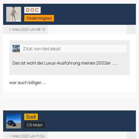
D O C
Fördermitglied
1. März 2021 um 08:12
Zitat von dietzekall
Das ist wohl die Luxus-Ausführung meines 2002er .....
war auch billiger....
Sodi
CS-Mobil
1. März 2021 um 11:24