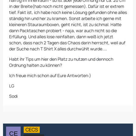
hälftig im Innenraum - so ist aber jede Öffnung nur ca. 20 cm
in der Breite(hab noch nicht gemessen). Dafür ist er extrem
tief. Fakt ist, ich habe noch keine Lösung gefunden ohne alles
ständig hin und her zu kramen. Sonst arbeite ich gerne mit
kleineren Stauraumboxen, geht nicht, ist zu schmal. Hatte
dann Packtaschen probiert - naja, war auch nicht so die
Erfüllung. Und alles lose reinfalten, dann weiß ich jetzt
schon, dass nach 2 Tagen das Chaos darin herrscht, weil auf
der Suche nach T Shirt X alles durchwühlt wurde....
Habt ihr Tips um hier den Platz zu nutzen und dennoch
Ordnung halten zu können?
Ich freue mich schon auf Eure Antworten:)
LG
Sodi
CECS