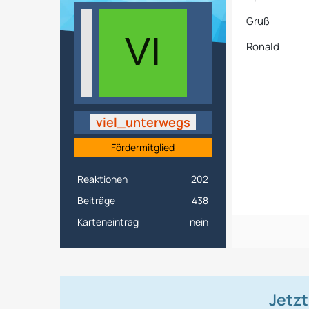
Gruß
Ronald
viel_unterwegs
Fördermitglied
Reaktionen
202
Beiträge
438
Karteneintrag
nein
Jetz