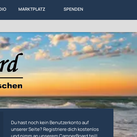
DIO
MARKTPLATZ
SPENDEN
LEXIKON
KA
DIESES THEMA
Du hast noch kein Benutzerkonto auf
unserer Seite? Registriere dich kostenlos
und nimm an unserem CamperBoard teil!