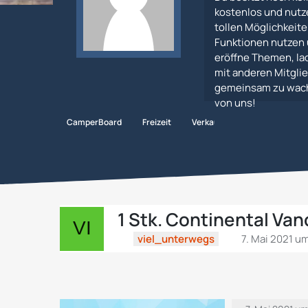
kostenlos und nutz
tollen Möglichkeiten
Funktionen nutzen 
eröffne Themen, lad
mit anderen Mitglie
gemeinsam zu wachs
von uns!
CamperBoard
Freizeit
Verkaufs-, Tausch- und Suchb
1 Stk. Continental Va
viel_unterwegs
7. Mai 2021 u