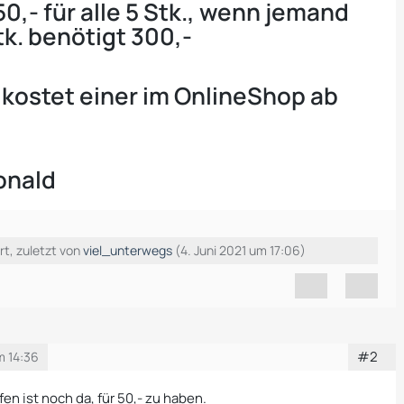
50,- für alle 5 Stk., wenn jemand
tk. benötigt 300,-
 kostet einer im OnlineShop ab
onald
rt, zuletzt von
viel_unterwegs
(
4. Juni 2021 um 17:06
)
#2
um 14:36
fen ist noch da, für 50,- zu haben.