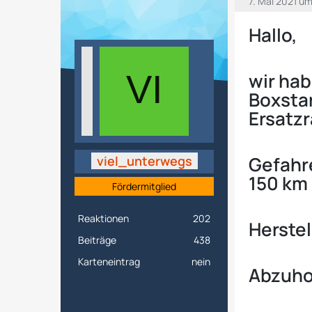
7. Mai 2021 um
Hallo,
wir ha
Boxstar
Ersatzr
Gefahre
viel_unterwegs
150 km
Fördermitglied
Reaktionen
202
Herstel
Beiträge
438
Karteneintrag
nein
Abzuho