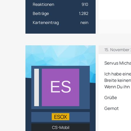
Reaktionen
910
Beiträge
1.282
Karteneintrag
nein
15. November
Servus Micha
Ich habe ein
Breite keine
Wenn Du ihn D
Grüße
Gernot
ESOX
CS-Mobil