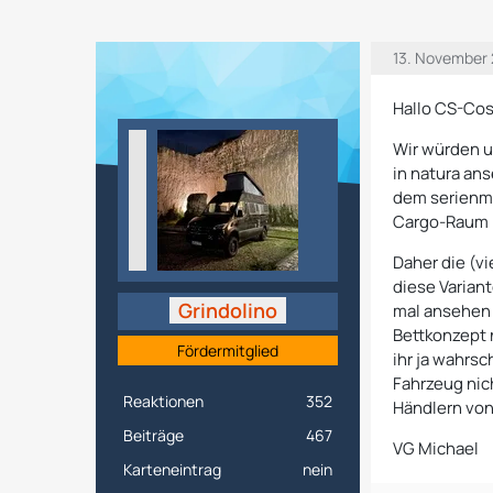
13. November 
Hallo CS-Cos
Wir würden u
in natura an
dem serienmä
Cargo-Raum 
Daher die (v
diese Varian
Grindolino
mal ansehen k
Bettkonzept 
Fördermitglied
ihr ja wahrsc
Fahrzeug nich
Reaktionen
352
Händlern von
Beiträge
467
VG Michael
Karteneintrag
nein