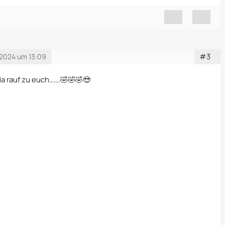
#3
 2024 um 13:09
da rauf zu euch…….🤣🤣🤣😎