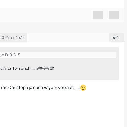
#4
2024 um 15:18
von D O C
t da rauf zu euch…….🤣🤣🤣😎
t ihn Christoph ja nach Bayern verkauft.....