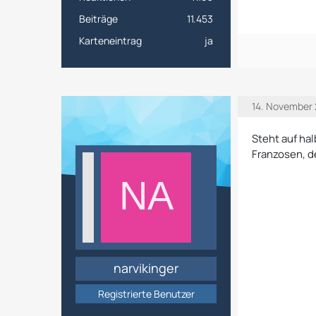
Beiträge
11.453
Karteneintrag
ja
14. November 
Steht auf hal
Franzosen, d
narvikinger
Registrierte Benutzer