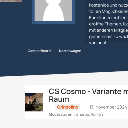
kostenlos und nutz
tollen Möglichkeiten
Funktionen nutzen 
eröffne Themen, lad
mit anderen Mitglie
gemeinsam zu wachs
von uns!
CamperBoard
Kastenwagen
CS Reisemobile
CS Cosmo - Variante m
Raum
Grindolino
13. November 2024 
Moderatoren:
rainerbe
,
Roman