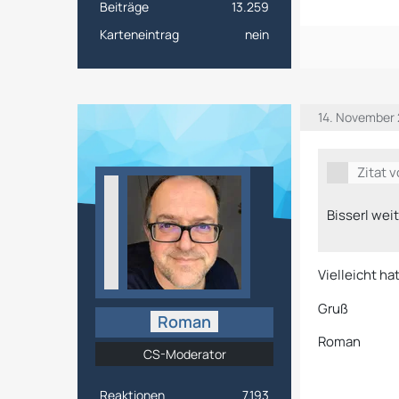
Beiträge
13.259
Karteneintrag
nein
14. November 
Zitat 
Bisserl wei
Vielleicht ha
Gruß
Roman
Roman
CS-Moderator
Reaktionen
7.193