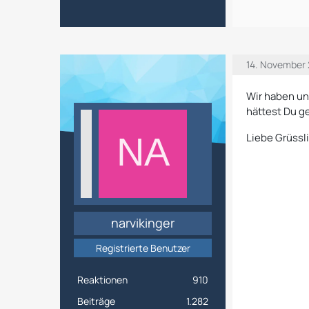
14. November 
Wir haben un
hättest Du g
Liebe Grüssli
narvikinger
Registrierte Benutzer
Reaktionen
910
Beiträge
1.282