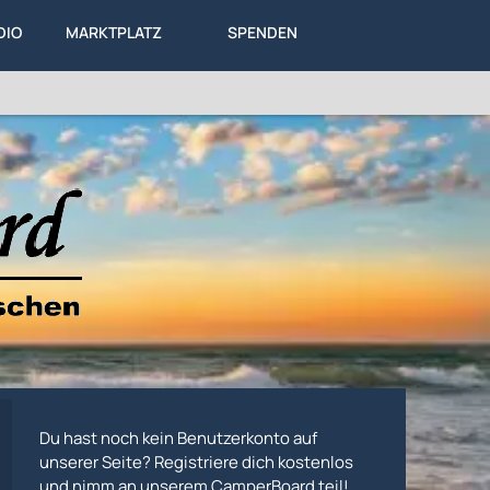
DIO
MARKTPLATZ
SPENDEN
LEXIKON
KA
DIESES THEMA
Du hast noch kein Benutzerkonto auf
unserer Seite? Registriere dich kostenlos
und nimm an unserem CamperBoard teil!