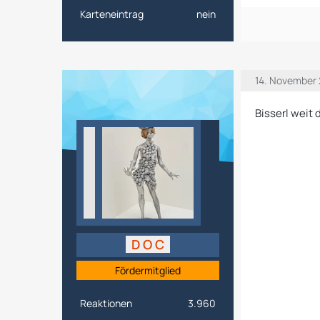
Karteneintrag
nein
14. November
Bisserl weit 
D O C
Fördermitglied
Reaktionen
3.960