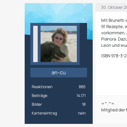
30. Oktober 2
Mit Brunetti i
91 Rezepte, 
vorkommen, a
Pianora. Daz
Leon und wu
ISBN 978-3-
an-cu
Reaktionen
885
Beiträge
14.171
=^.^=
Bilder
18
Mitglied der
Karteneintrag
nein