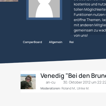
kostenlos und nutz
tollen Möglichkeiten
Funktionen nutzen 
eröffne Themen, lad
mit anderen Mitglie
gemeinsam zu wachs
von uns!
CamperBoard
Allgemein
Reisen
Italien
Buc
Venedig "Bei den Brune
an-cu
30. Oktober 2012 um 22:2
Moderatoren:
Roland M.
,
Ulrike M.