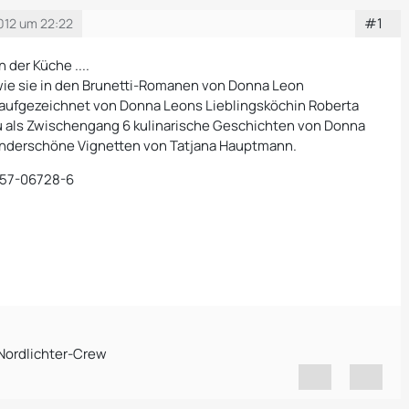
#1
012 um 22:22
n der Küche ....
wie sie in den Brunetti-Romanen von Donna Leon
ufgezeichnet von Donna Leons Lieblingsköchin Roberta
u als Zwischengang 6 kulinarische Geschichten von Donna
nderschöne Vignetten von Tatjana Hauptmann.
257-06728-6
 Nordlichter-Crew