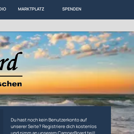
DIO
MARKTPLATZ
SPENDEN
LEXIKON
KA
DIESES THEMA
Du hast noch kein Benutzerkonto auf
unserer Seite? Registriere dich kostenlos
und nimm an unserem CamperBoard teil!