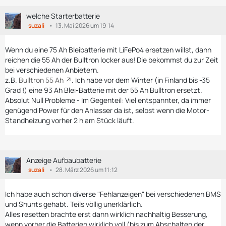
welche Starterbatterie
suzali
13. Mai 2026 um 19:14
Wenn du eine 75 Ah Bleibatterie mit LiFePo4 ersetzen willst, dann
reichen die 55 Ah der Bulltron locker aus! Die bekommst du zur Zeit
bei verschiedenen Anbietern.
z.B.
Bulltron 55 Ah
. Ich habe vor dem Winter (in Finland bis -35
Grad !) eine 93 Ah Blei-Batterie mit der 55 Ah Bulltron ersetzt.
Absolut Null Probleme - Im Gegenteil: Viel entspannter, da immer
genügend Power für den Anlasser da ist, selbst wenn die Motor-
Standheizung vorher 2 h am Stück läuft.
Anzeige Aufbaubatterie
suzali
28. März 2026 um 11:12
Ich habe auch schon diverse "Fehlanzeigen" bei verschiedenen BMS
und Shunts gehabt. Teils völlig unerklärlich.
Alles resetten brachte erst dann wirklich nachhaltig Besserung,
wenn vorher die Batterien wirklich voll (bis zum Abschalten der