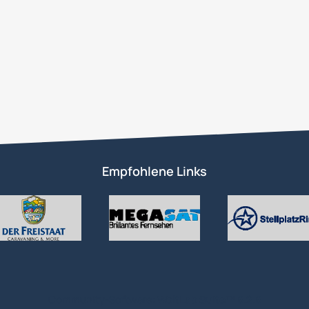
Empfohlene Links
Community-Software:
WoltLab Suite™ 6.2.6