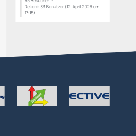
65 Besucher
Rekord: 33 Benutzer (
12. April 2026 um
17:15
)