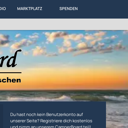
DIO
MARKTPLATZ
SPENDEN
LEXIKON
KA
ALLES
Du hast noch kein Benutzerkonto auf
unserer Seite? Registriere dich kostenlos
und nimm an unserem CamperBoard teil!