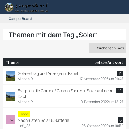
CamperBoard
Themen mit dem Tag „Solar“
Suche nach Tags
Thema
Letzte Antwort
Solarertrag und Anzeige im Panel
11
MichaelR
17. November 2023 um 21:45
Frage an die Corona/ Cosmo Fahrer > Solar auf dem
12
Dach
MichaelR
9. Dezember 2022 um 18:27
Frage
Nachrüsten Solar & Batterie
6
Hofi_87
26. Oktober 2022 um 18:52