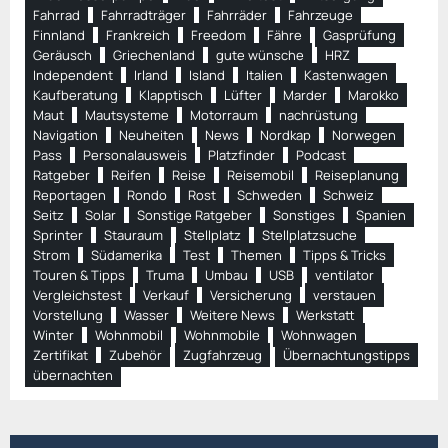
Fahrrad
Fahrradträger
Fahrräder
Fahrzeuge
Finnland
Frankreich
Freedom
Fähre
Gasprüfung
Geräusch
Griechenland
gute wünsche
HRZ
Independent
Irland
Island
Italien
Kastenwagen
Kaufberatung
Klapptisch
Lüfter
Marder
Marokko
Maut
Mautsysteme
Motorraum
nachrüstung
Navigation
Neuheiten
News
Nordkap
Norwegen
Pass
Personalausweis
Platzfinder
Podcast
Ratgeber
Reifen
Reise
Reisemobil
Reiseplanung
Reportagen
Rondo
Rost
Schweden
Schweiz
Seitz
Solar
Sonstige Ratgeber
Sonstiges
Spanien
Sprinter
Stauraum
Stellplatz
Stellplatzsuche
Strom
Südamerika
Test
Themen
Tipps & Tricks
Touren & Tipps
Truma
Umbau
USB
ventilator
Vergleichstest
Verkauf
Versicherung
verstauen
Vorstellung
Wasser
Weitere News
Werkstatt
Winter
Wohnmobil
Wohnmobile
Wohnwagen
Zertifikat
Zubehör
Zugfahrzeug
Übernachtungstipps
übernachten