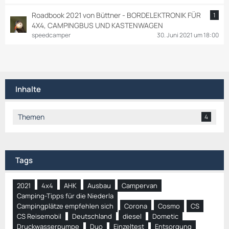
Roadbook 2021 von Büttner - BORDELEKTRONIK FÜR
1
4X4, CAMPINGBUS UND KASTENWAGEN
speedcamper
30. Juni 2021 um 18:00
Inhalte
Themen
4
Tags
2021
4x4
AHK
Ausbau
Campervan
Camping-Tipps für die Niederla
Campingplätze empfehlen sich
Corona
Cosmo
CS
CS Reisemobil
Deutschland
diesel
Dometic
Druckwasserpumpe
Duo
Einzeltest
Entsorgung