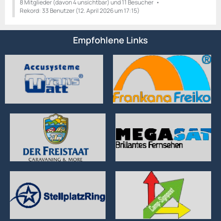
8 Mitglieder (davon 4 unsichtbar) und 11 Besucher
Rekord: 33 Benutzer (
12. April 2026 um 17:15
)
Empfohlene Links