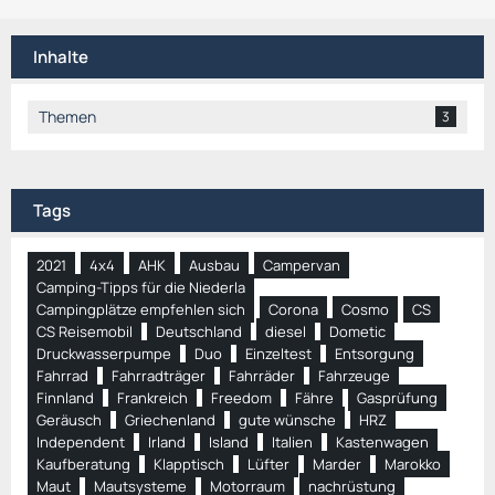
Inhalte
Themen
3
Tags
2021
4x4
AHK
Ausbau
Campervan
Camping-Tipps für die Niederla
Campingplätze empfehlen sich
Corona
Cosmo
CS
CS Reisemobil
Deutschland
diesel
Dometic
Druckwasserpumpe
Duo
Einzeltest
Entsorgung
Fahrrad
Fahrradträger
Fahrräder
Fahrzeuge
Finnland
Frankreich
Freedom
Fähre
Gasprüfung
Geräusch
Griechenland
gute wünsche
HRZ
Independent
Irland
Island
Italien
Kastenwagen
Kaufberatung
Klapptisch
Lüfter
Marder
Marokko
Maut
Mautsysteme
Motorraum
nachrüstung