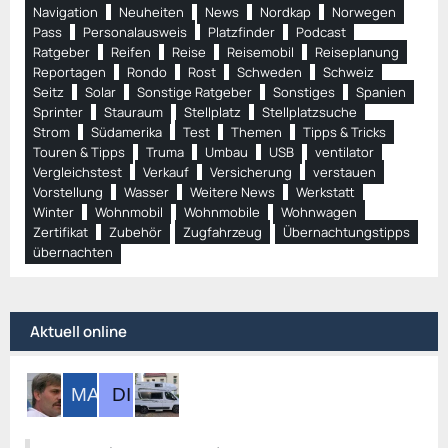
Navigation
Neuheiten
News
Nordkap
Norwegen
Pass
Personalausweis
Platzfinder
Podcast
Ratgeber
Reifen
Reise
Reisemobil
Reiseplanung
Reportagen
Rondo
Rost
Schweden
Schweiz
Seitz
Solar
Sonstige Ratgeber
Sonstiges
Spanien
Sprinter
Stauraum
Stellplatz
Stellplatzsuche
Strom
Südamerika
Test
Themen
Tipps & Tricks
Touren & Tipps
Truma
Umbau
USB
ventilator
Vergleichstest
Verkauf
Versicherung
verstauen
Vorstellung
Wasser
Weitere News
Werkstatt
Winter
Wohnmobil
Wohnmobile
Wohnwagen
Zertifikat
Zubehör
Zugfahrzeug
Übernachtungstipps
übernachten
Aktuell online