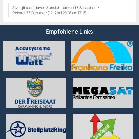
3 Mitglieder (davon 2 unsichtbar) und 8 Besucher
Rekord: 33 Benutzer (
12. April 2026 um 17:15
)
Empfohlene Links