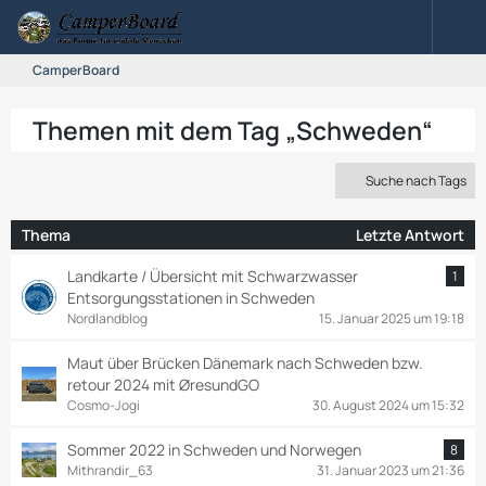
CamperBoard
Themen mit dem Tag „Schweden“
Suche nach Tags
Thema
Letzte Antwort
Landkarte / Übersicht mit Schwarzwasser
1
Entsorgungsstationen in Schweden
Nordlandblog
15. Januar 2025 um 19:18
Maut über Brücken Dänemark nach Schweden bzw.
retour 2024 mit ØresundGO
Cosmo-Jogi
30. August 2024 um 15:32
Sommer 2022 in Schweden und Norwegen
8
Mithrandir_63
31. Januar 2023 um 21:36