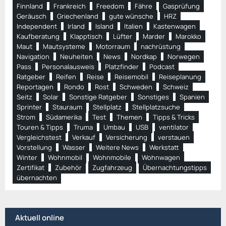
Finnland
Frankreich
Freedom
Fähre
Gasprüfung
Geräusch
Griechenland
gute wünsche
HRZ
Independent
Irland
Island
Italien
Kastenwagen
Kaufberatung
Klapptisch
Lüfter
Marder
Marokko
Maut
Mautsysteme
Motorraum
nachrüstung
Navigation
Neuheiten
News
Nordkap
Norwegen
Pass
Personalausweis
Platzfinder
Podcast
Ratgeber
Reifen
Reise
Reisemobil
Reiseplanung
Reportagen
Rondo
Rost
Schweden
Schweiz
Seitz
Solar
Sonstige Ratgeber
Sonstiges
Spanien
Sprinter
Stauraum
Stellplatz
Stellplatzsuche
Strom
Südamerika
Test
Themen
Tipps & Tricks
Touren & Tipps
Truma
Umbau
USB
ventilator
Vergleichstest
Verkauf
Versicherung
verstauen
Vorstellung
Wasser
Weitere News
Werkstatt
Winter
Wohnmobil
Wohnmobile
Wohnwagen
Zertifikat
Zubehör
Zugfahrzeug
Übernachtungstipps
übernachten
Aktuell online