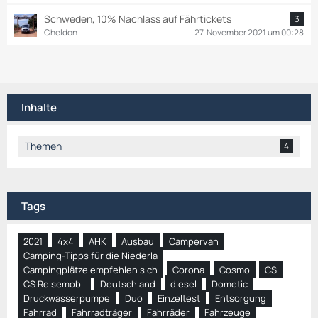
Schweden, 10% Nachlass auf Fährtickets
3
Cheldon
27. November 2021 um 00:28
Inhalte
Themen
4
Tags
2021
4x4
AHK
Ausbau
Campervan
Camping-Tipps für die Niederla
Campingplätze empfehlen sich
Corona
Cosmo
CS
CS Reisemobil
Deutschland
diesel
Dometic
Druckwasserpumpe
Duo
Einzeltest
Entsorgung
Fahrrad
Fahrradträger
Fahrräder
Fahrzeuge