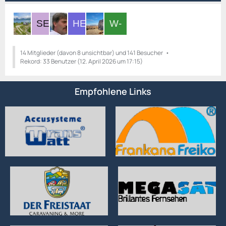
14 Mitglieder (davon 8 unsichtbar) und 141 Besucher
Rekord: 33 Benutzer (
12. April 2026 um 17:15
)
Empfohlene Links