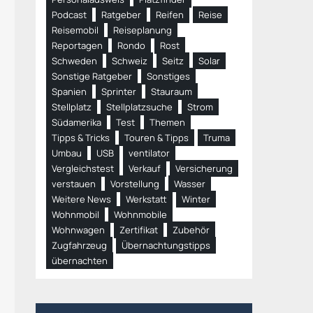
Podcast
Ratgeber
Reifen
Reise
Reisemobil
Reiseplanung
Reportagen
Rondo
Rost
Schweden
Schweiz
Seitz
Solar
Sonstige Ratgeber
Sonstiges
Spanien
Sprinter
Stauraum
Stellplatz
Stellplatzsuche
Strom
Südamerika
Test
Themen
Tipps & Tricks
Touren & Tipps
Truma
Umbau
USB
ventilator
Vergleichstest
Verkauf
Versicherung
verstauen
Vorstellung
Wasser
Weitere News
Werkstatt
Winter
Wohnmobil
Wohnmobile
Wohnwagen
Zertifikat
Zubehör
Zugfahrzeug
Übernachtungstipps
übernachten