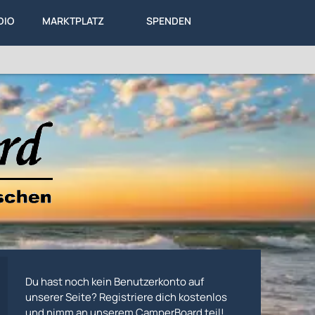
DIO
MARKTPLATZ
SPENDEN
LEXIKON
KA
ALLES
Du hast noch kein Benutzerkonto auf
unserer Seite? Registriere dich kostenlos
und nimm an unserem CamperBoard teil!