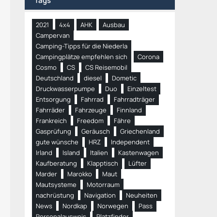
Tags
2021
4x4
AHK
Ausbau
Campervan
Camping-Tipps für die Niederla
Campingplätze empfehlen sich
Corona
Cosmo
CS
CS Reisemobil
Deutschland
diesel
Dometic
Druckwasserpumpe
Duo
Einzeltest
Entsorgung
Fahrrad
Fahrradträger
Fahrräder
Fahrzeuge
Finnland
Frankreich
Freedom
Fähre
Gasprüfung
Geräusch
Griechenland
gute wünsche
HRZ
Independent
Irland
Island
Italien
Kastenwagen
Kaufberatung
Klapptisch
Lüfter
Marder
Marokko
Maut
Mautsysteme
Motorraum
nachrüstung
Navigation
Neuheiten
News
Nordkap
Norwegen
Pass
Personalausweis
Platzfinder