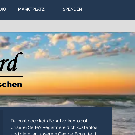
DIO
MARKTPLATZ
SPENDEN
LEXIKON
KA
ALLES
Du hast noch kein Benutzerkonto auf
unserer Seite? Registriere dich kostenlos
und nimm an unserem CamperBoard teil!