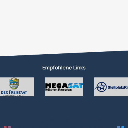
Empfohlene Links
Community-Software:
WoltLab Suite™ 6.2.6
Community-Design:
Community
von
SK-Designz.de