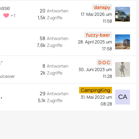
base
danspy
20
Antworten
17. Mai 2026 um
1
1,5k
Zugriffe
11:58
fuzzy-baer
58
Antworten
28. April 2025 um
7,6k
Zugriffe
17:58
“
D O C
8
Antworten
30. Juni 2023 um
2k
Zugriffe
iceiver
11:28
CampingKing
29
Antworten
31. Mai 2022 um
5,1k
Zugriffe
08:28