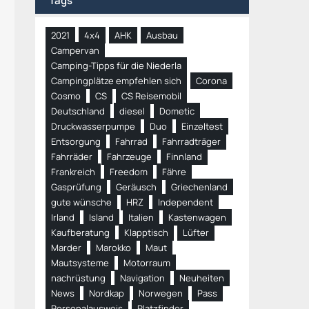
Tags
2021
4x4
AHK
Ausbau
Campervan
Camping-Tipps für die Niederla
Campingplätze empfehlen sich
Corona
Cosmo
CS
CS Reisemobil
Deutschland
diesel
Dometic
Druckwasserpumpe
Duo
Einzeltest
Entsorgung
Fahrrad
Fahrradträger
Fahrräder
Fahrzeuge
Finnland
Frankreich
Freedom
Fähre
Gasprüfung
Geräusch
Griechenland
gute wünsche
HRZ
Independent
Irland
Island
Italien
Kastenwagen
Kaufberatung
Klapptisch
Lüfter
Marder
Marokko
Maut
Mautsysteme
Motorraum
nachrüstung
Navigation
Neuheiten
News
Nordkap
Norwegen
Pass
Personalausweis
Platzfinder