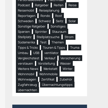
Podcast
Ratgeber
Reifen
Reise
Reisemobil
Reiseplanung
Reportagen
Rondo
Rost
Schweden
Schweiz
Seitz
Solar
Sonstige Ratgeber
Sonstiges
Spanien
Sprinter
Stauraum
Stellplatz
Stellplatzsuche
Strom
Südamerika
Test
Themen
Tipps & Tricks
Touren & Tipps
Truma
Umbau
USB
ventilator
Vergleichstest
Verkauf
Versicherung
verstauen
Vorstellung
Wasser
Weitere News
Werkstatt
Winter
Wohnmobil
Wohnmobile
Wohnwagen
Zertifikat
Zubehör
Zugfahrzeug
Übernachtungstipps
übernachten