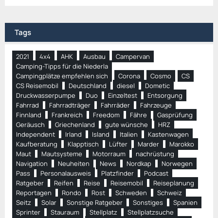
Tags
2021
4x4
AHK
Ausbau
Campervan
Camping-Tipps für die Niederla
Campingplätze empfehlen sich
Corona
Cosmo
CS
CS Reisemobil
Deutschland
diesel
Dometic
Druckwasserpumpe
Duo
Einzeltest
Entsorgung
Fahrrad
Fahrradträger
Fahrräder
Fahrzeuge
Finnland
Frankreich
Freedom
Fähre
Gasprüfung
Geräusch
Griechenland
gute wünsche
HRZ
Independent
Irland
Island
Italien
Kastenwagen
Kaufberatung
Klapptisch
Lüfter
Marder
Marokko
Maut
Mautsysteme
Motorraum
nachrüstung
Navigation
Neuheiten
News
Nordkap
Norwegen
Pass
Personalausweis
Platzfinder
Podcast
Ratgeber
Reifen
Reise
Reisemobil
Reiseplanung
Reportagen
Rondo
Rost
Schweden
Schweiz
Seitz
Solar
Sonstige Ratgeber
Sonstiges
Spanien
Sprinter
Stauraum
Stellplatz
Stellplatzsuche