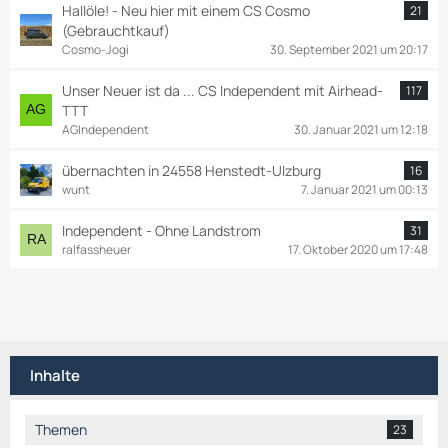
Hallöle! - Neu hier mit einem CS Cosmo
21
(Gebrauchtkauf)
Cosmo-Jogi
30. September 2021 um 20:17
Unser Neuer ist da ... CS Independent mit Airhead-
117
TTT
AGIndependent
30. Januar 2021 um 12:18
übernachten in 24558 Henstedt-Ulzburg
16
wunt
7. Januar 2021 um 00:13
Independent - Ohne Landstrom
31
ralfassheuer
17. Oktober 2020 um 17:48
Inhalte
Themen
23