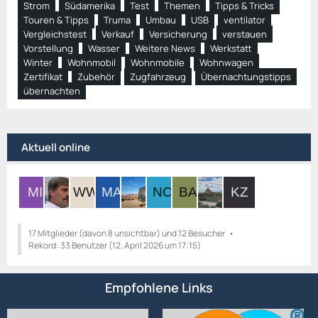
Strom
Südamerika
Test
Themen
Tipps & Tricks
Touren & Tipps
Truma
Umbau
USB
ventilator
Vergleichstest
Verkauf
Versicherung
verstauen
Vorstellung
Wasser
Weitere News
Werkstatt
Winter
Wohnmobil
Wohnmobile
Wohnwagen
Zertifikat
Zubehör
Zugfahrzeug
Übernachtungstipps
übernachten
Aktuell online
17 Mitglieder (davon 8 unsichtbar) und 12 Besucher
Rekord: 33 Benutzer (
12. April 2026 um 17:15
)
Empfohlene Links