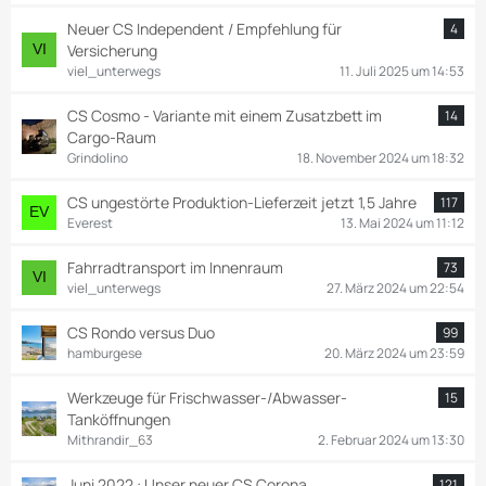
Neuer CS Independent / Empfehlung für
4
Versicherung
viel_unterwegs
11. Juli 2025 um 14:53
CS Cosmo - Variante mit einem Zusatzbett im
14
Cargo-Raum
Grindolino
18. November 2024 um 18:32
CS ungestörte Produktion-Lieferzeit jetzt 1,5 Jahre
117
Everest
13. Mai 2024 um 11:12
Fahrradtransport im Innenraum
73
viel_unterwegs
27. März 2024 um 22:54
CS Rondo versus Duo
99
hamburgese
20. März 2024 um 23:59
Werkzeuge für Frischwasser-/Abwasser-
15
Tanköffnungen
Mithrandir_63
2. Februar 2024 um 13:30
Juni 2022 : Unser neuer CS Corona
121