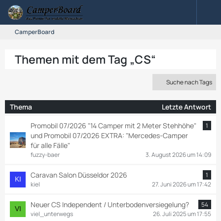
CamperBoard
Themen mit dem Tag „CS“
Suche nach Tags
Thema
Letzte Antwort
Promobil 07/2026 "14 Camper mit 2 Meter Stehhöhe"
1
und Promobil 07/2026 EXTRA: "Mercedes-Camper
für alle Fälle"
fuzzy-baer
3. August 2026 um 14:09
Caravan Salon Düsseldor 2026
1
kiel
27. Juni 2026 um 17:42
Neuer CS Independent / Unterbodenversiegelung?
54
viel_unterwegs
26. Juli 2025 um 17:55