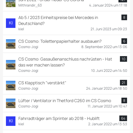
Mithrandir_63
4. Januar 2024 um 17:18
Ab 5 / 2023 Einheitspreise bei Mercedes in
8
Deutschland?
kiel
21. Juni 2023 um 09:23
CS Cosmo: Toilettenpapierhalter ausbauen?
6
Cosmo-Jogi
8. September 2022 um 13:06
CS Cosmo: Gasaußenanschluss nachrüsten - Hat
10
das wer machen lassen?
Cosmo-Jogi
10. Juni 2022 um 14:50
CS Klapptisch "verstärkt"
21
Cosmo-Jogi
24. Januar 2022 um 18:50
Lüfter / Ventilator in Thetford C260 im CS Cosmo
8
Cosmo-Jogi
11. Januar 2022 um 10:47
Fahrradträger am Sprinter ab 2018 - Hublift
64
kiel
2. Januar 2022 um 13:53