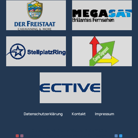
Datenschutzerklärung
Kontakt
Impressum
Community-Software:
WoltLab Suite™ 6.2.6
Community-Design:
Community
von
SK-Designz.de