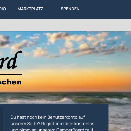
DIO
MARKTPLATZ
SPENDEN
LEXIKON
KA
ALLES
Du hast noch kein Benutzerkonto auf
unserer Seite? Registriere dich kostenlos
und nimm an unserem CamperBoard teil!