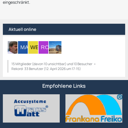
eingeschränkt.
Aktuell online
15 Mitglieder (davon 10 unsichtbar) und 10 Besucher
Rekord: 33 Benutzer (
12. April 2026 um 17:15
)
Empfohlene Links