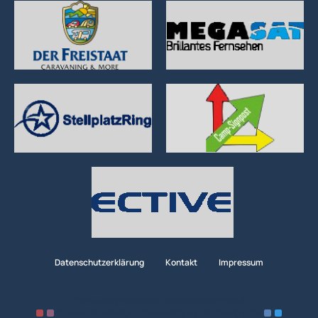
Datenschutzerklärung
Kontakt
Impressum
Community-Software:
WoltLab Suite™ 6.2.6
Community-Design:
Community
von
SK-Designz.de