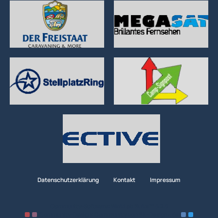
Datenschutzerklärung
Kontakt
Impressum
Community-Software:
WoltLab Suite™ 6.2.6
Community-Design:
Community
von
SK-Designz.de