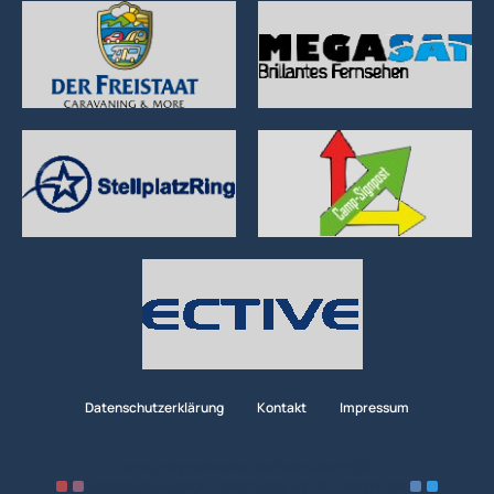
Datenschutzerklärung
Kontakt
Impressum
Community-Software:
WoltLab Suite™ 6.2.6
Community-Design:
Community
von
SK-Designz.de