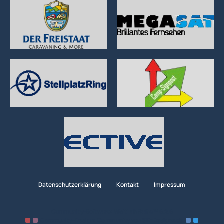
Datenschutzerklärung
Kontakt
Impressum
Community-Software:
WoltLab Suite™ 6.2.6
Community-Design:
Community
von
SK-Designz.de