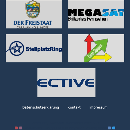
Datenschutzerklärung
Kontakt
Impressum
Community-Software:
WoltLab Suite™ 6.2.6
Community-Design:
Community
von
SK-Designz.de