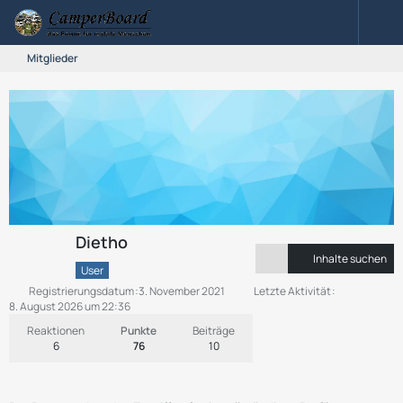
Mitglieder
Dietho
Inhalte suchen
User
Registrierungsdatum
3. November 2021
Letzte Aktivität
8. August 2026 um 22:36
Reaktionen
Punkte
Beiträge
6
76
10