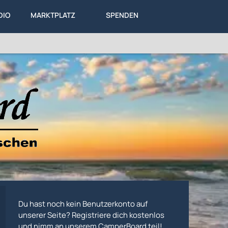
DIO
MARKTPLATZ
SPENDEN
LEXIKON
KA
ALLES
Du hast noch kein Benutzerkonto auf
unserer Seite? Registriere dich kostenlos
und nimm an unserem CamperBoard teil!