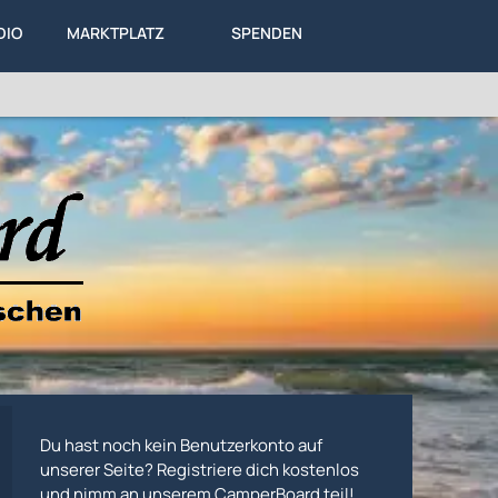
DIO
MARKTPLATZ
SPENDEN
LEXIKON
KA
ALLES
Du hast noch kein Benutzerkonto auf
unserer Seite? Registriere dich kostenlos
und nimm an unserem CamperBoard teil!