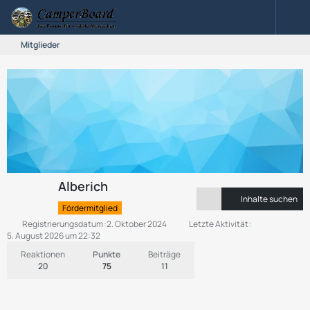
Mitglieder
Alberich
Inhalte suchen
Fördermitglied
Registrierungsdatum
2. Oktober 2024
Letzte Aktivität
5. August 2026 um 22:32
Reaktionen
Punkte
Beiträge
20
75
11