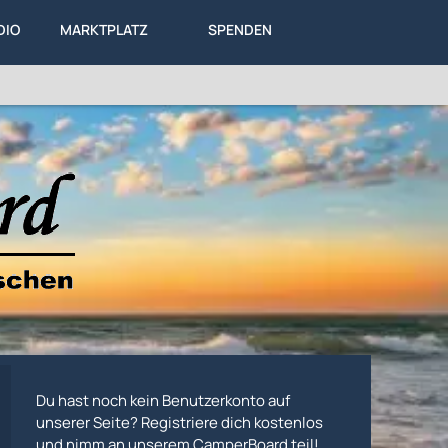
DIO
MARKTPLATZ
SPENDEN
LEXIKON
KA
ALLES
Du hast noch kein Benutzerkonto auf
unserer Seite? Registriere dich kostenlos
und nimm an unserem CamperBoard teil!