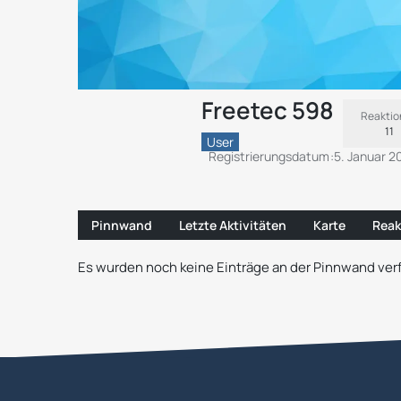
Freetec 598
Reakti
11
User
Registrierungsdatum
5. Januar 2
Pinnwand
Letzte Aktivitäten
Karte
Reak
Es wurden noch keine Einträge an der Pinnwand verf