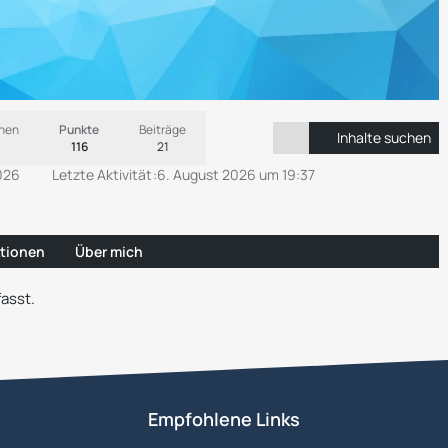
onen
Punkte
Beiträge
Inhalte suchen
116
21
026
Letzte Aktivität
6. August 2026 um 19:37
tionen
Über mich
asst.
Empfohlene Links