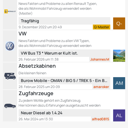
t
News Fakten und Probleme zu allen Renault Typen,
t
r
die als Wohnmobil Fahrzeug verwendet werden
e
ä
(Master)
B
g
L
Tragfähig
e
e
e
9. Dezember 2022 um 20:49
Q-Master
i
t
VW
t
z
r
News Fakten und Probleme zu allen VW Typen,
t
ä
die als Wohnmobil Fahrzeug verwendet werden
e
g
L
VW Bus T3 * Warum er Kult ist.
B
e
e
26. Februar 2026 um 11:38
Johannes M
e
t
Absetzkabinen
i
z
t
Die kleinen feinen
t
r
L
Burow Mobile - OMAN / BIG 5 / TREK 5 - Ein Blick über den Tellerrand....
e
ä
e
B
28. Februar 2025 um 20:09
amaroker
g
t
e
Zugfahrzeuge
e
z
i
Zu jedem WoWa gehört ein Zugfahrzeug.
t
t
Hier können dazu Erfahrungen ausgetauscht werden
e
r
L
Neuer Diesel ab 1.4.24
B
ä
e
26. Mai 2024 um 13:30
alfred0815
e
g
t
i
e