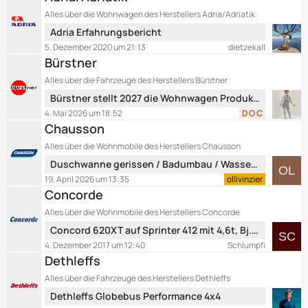
r
z
ä
Alles über die Wohnwagen des Herstellers Adria/Adriatik
t
g
L
Adria Erfahrungsbericht
e
e
e
B
5. Dezember 2020 um 21:13
dietzekall
t
e
Bürstner
z
i
Alles über die Fahrzeuge des Herstellers Bürstner
t
t
L
Bürstner stellt 2027 die Wohnwagen Produktion ein
e
r
e
B
4. Mai 2026 um 18:52
D O C
ä
t
e
Chausson
g
z
i
e
Alles über die Wohnmobile des Herstellers Chausson
t
t
L
Duschwanne gerissen / Badumbau / Wasseraustritt unterhalb der Türe
e
r
e
B
19. April 2026 um 13:35
ollivinzier
ä
t
e
Concorde
g
z
i
e
Alles über die Wohnmobile des Herstellers Concorde
t
t
L
Concord 620XT auf Sprinter 412 mit 4,6t, Bj. 1998, Automatik
e
r
e
B
4. Dezember 2017 um 12:40
Schlumpfi
ä
t
e
Dethleffs
g
z
i
e
Alles über die Fahrzeuge des Herstellers Dethleffs
t
t
L
Dethleffs Globebus Performance 4x4
e
r
e