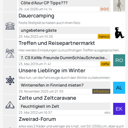
i
L
Côte d’Azur CP Tipps???
t
e
26. Juli 2026 um 14:14
D O C
r
t
Dauercamping
ä
z
Feste Stellplätze haben auch ihren Reiz.
g
t
e
L
ungebetene gäste
e
e
B
25. Mai 2022 um 10:26
hans o
t
e
Treffen und Reisepartnermarkt
z
i
Hier werden Einladungen zu kurzfristigen Treffen ausgesprochen.
t
t
L
7. CS KaWa-Freunde DummSchlauSchnackerTreffen vom 1. - 5. Mai 2019 in Oberbozen, Italien
e
r
e
B
23. Mai 2019 um 11:41
rolfw
ä
t
e
Unsere Lieblinge im Winter
g
z
i
e
Was tun, um die Fahrzeuge durch den Winter zu bekommen.
t
t
L
Winterreifen in Finnland mieten?
e
r
e
B
29. November 2025 um 21:39
Alfredossi
ä
t
e
Zelte und Zeltcaravane
g
z
i
e
L
Feuchtigkeit im Zelt
t
t
e
e
23. Mai 2012 um 16:57
eko
r
t
Zweirad-Forum
B
ä
z
e
g
alles was 2 Räder und weniger als 4 hat, von 50-2300ccm, aber auch