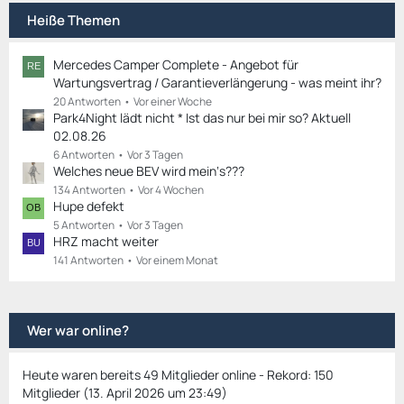
Heiße Themen
Mercedes Camper Complete - Angebot für
Wartungsvertrag / Garantieverlängerung - was meint ihr?
20 Antworten
Vor einer Woche
Park4Night lädt nicht * Ist das nur bei mir so? Aktuell
02.08.26
6 Antworten
Vor 3 Tagen
Welches neue BEV wird mein‘s???
134 Antworten
Vor 4 Wochen
Hupe defekt
5 Antworten
Vor 3 Tagen
HRZ macht weiter
141 Antworten
Vor einem Monat
Wer war online?
Heute waren bereits 49 Mitglieder online - Rekord: 150
Mitglieder (
13. April 2026 um 23:49
)