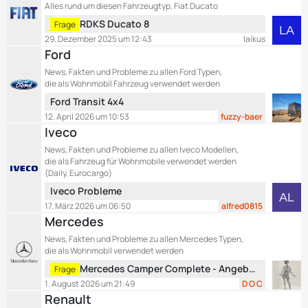
e
Alles rund um diesen Fahrzeugtyp, Fiat Ducato
e
i
L
RDKS Ducato 8
Frage
t
e
29. Dezember 2025 um 12:43
laikus
r
t
Ford
ä
z
News, Fakten und Probleme zu allen Ford Typen,
g
t
die als Wohnmobil Fahrzeug verwendet werden
e
e
L
Ford Transit 4x4
B
e
12. April 2026 um 10:53
fuzzy-baer
e
t
Iveco
i
z
t
News, Fakten und Probleme zu allen Iveco Modellen,
t
r
die als Fahrzeug für Wohnmobile verwendet werden
e
ä
(Daily, Eurocargo)
B
g
L
Iveco Probleme
e
e
e
17. März 2026 um 06:50
alfred0815
i
t
Mercedes
t
z
r
News, Fakten und Probleme zu allen Mercedes Typen,
t
ä
die als Wohnmobil verwendet werden
e
g
L
Mercedes Camper Complete - Angebot für Wartungsvertrag / Garantieverlängerung - was meint ihr?
Frage
B
e
e
1. August 2026 um 21:49
D O C
e
t
Renault
i
z