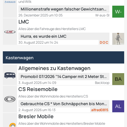
und Wilk
e
r
L
Millionenstrafe wegen falscher Gewichtsangaben
B
ä
e
26. Dezember 2025 um 10:05
W-aus-SI
e
g
t
LMC
i
e
z
t
Alles über die Fahreuge des Herstellers LMC
t
r
L
Hurra, es wurde ein LMC
e
ä
e
B
30. August 2022 um 14:24
D O C
g
t
e
e
z
i
Kastenwagen
t
t
e
r
Allgemeines zu Kastenwagen
B
ä
e
L
g
Promobil 07/2026 "14 Camper mit 2 Meter Stehhöhe" und Promobil 07/2026 EXTRA: "Mercedes-Camper für alle Fälle"
i
e
e
3. August 2026 um 14:09
Backloop
t
t
CS Reisemobile
r
z
Alles über die Wohnmobile des Herstellers CS
ä
t
L
g
Gebrauchte CS * Von Schnäppchen bis Mondpreis.
e
e
e
B
2. August 2026 um 16:13
alfred0815
t
e
Bresler Mobile
z
i
Alles über die Wohnmobile des Herstellers Bresler Mobile
t
t