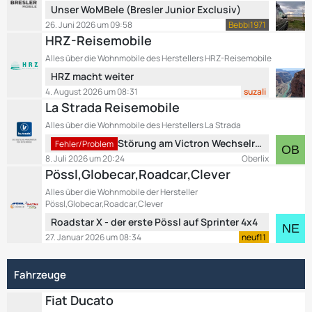
L
Unser WoMBele (Bresler Junior Exclusiv)
e
r
e
B
26. Juni 2026 um 09:58
Bebbi1971
ä
t
e
HRZ-Reisemobile
g
z
i
e
Alles über die Wohnmobile des Herstellers HRZ-Reisemobile
t
t
L
HRZ macht weiter
e
r
e
B
4. August 2026 um 08:31
suzali
ä
t
e
La Strada Reisemobile
g
z
i
e
Alles über die Wohnmobile des Herstellers La Strada
t
t
L
Störung am Victron Wechselrichter
e
Fehler/Problem
r
e
B
8. Juli 2026 um 20:24
Oberlix
ä
t
e
Pössl,Globecar,Roadcar,Clever
g
z
i
e
Alles über die Wohnmobile der Hersteller
t
t
Pössl,Globecar,Roadcar,Clever
e
r
L
Roadstar X - der erste Pössl auf Sprinter 4x4
B
ä
e
27. Januar 2026 um 08:34
neuf11
e
g
t
i
e
z
t
Fahrzeuge
t
r
e
ä
Fiat Ducato
B
g