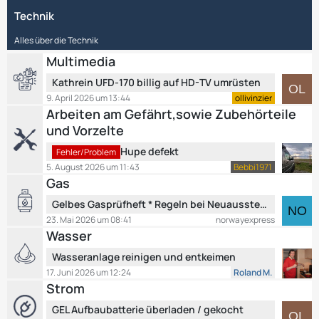
z
t
Technik
t
r
e
ä
Alles über die Technik
B
g
e
Multimedia
e
i
L
Kathrein UFD-170 billig auf HD-TV umrüsten
t
e
9. April 2026 um 13:44
ollivinzier
r
t
Arbeiten am Gefährt,sowie Zubehörteile
ä
z
und Vorzelte
g
t
e
L
e
Hupe defekt
Fehler/Problem
e
B
5. August 2026 um 11:43
Bebbi1971
t
e
Gas
z
i
L
Gelbes Gasprüfheft * Regeln bei Neuausstellung Ersatzheft * Mitführpflicht
t
t
e
e
23. Mai 2026 um 08:41
norwayexpress
r
t
Wasser
B
ä
z
e
g
L
Wasseranlage reinigen und entkeimen
t
i
e
e
e
17. Juni 2026 um 12:24
Roland M.
t
t
Strom
B
r
z
e
ä
L
GEL Aufbaubatterie überladen / gekocht
t
i