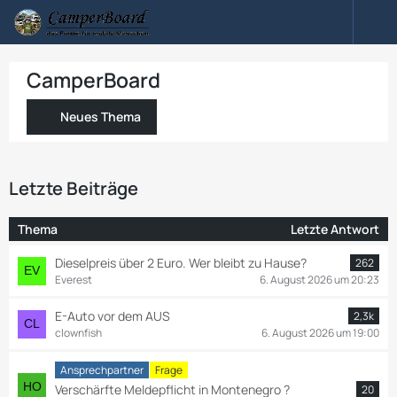
CamperBoard
Neues Thema
Letzte Beiträge
Thema
Letzte Antwort
Dieselpreis über 2 Euro. Wer bleibt zu Hause?
262
Everest
6. August 2026 um 20:23
E-Auto vor dem AUS
2,3k
clownfish
6. August 2026 um 19:00
Ansprechpartner
Frage
Verschärfte Meldepflicht in Montenegro ?
20