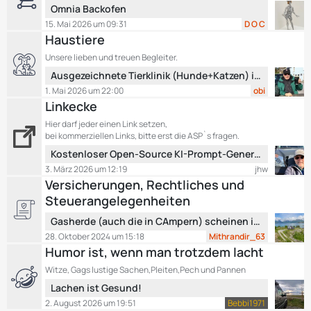
e
L
Omnia Backofen
r
e
15. Mai 2026 um 09:31
D O C
ä
t
Haustiere
g
z
e
Unsere lieben und treuen Begleiter.
t
L
Ausgezeichnete Tierklinik (Hunde+Katzen) in Region Verona-Vicenza
e
e
B
1. Mai 2026 um 22:00
obi
t
e
Linkecke
z
i
Hier darf jeder einen Link setzen,
t
t
bei kommerziellen Links, bitte erst die ASP`s fragen.
e
r
L
Kostenloser Open-Source KI-Prompt-Generator für Wohnmobil-Routen – Keine versteckten Kosten!
B
ä
e
3. März 2026 um 12:19
jhw
e
g
t
Versicherungen, Rechtliches und
i
e
z
t
Steuerangelegenheiten
t
r
L
e
Gasherde (auch die in CAmpern) scheinen in hohem Maße gesundheitschädlich zu sein.
ä
e
B
28. Oktober 2024 um 15:18
Mithrandir_63
g
t
e
Humor ist, wenn man trotzdem lacht
e
z
i
Witze, Gags lustige Sachen,Pleiten,Pech und Pannen
t
t
L
Lachen ist Gesund!
e
r
e
B
2. August 2026 um 19:51
Bebbi1971
ä