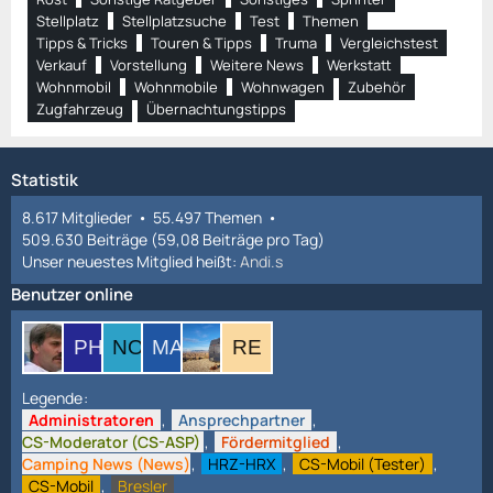
Stellplatz
Stellplatzsuche
Test
Themen
Tipps & Tricks
Touren & Tipps
Truma
Vergleichstest
Verkauf
Vorstellung
Weitere News
Werkstatt
Wohnmobil
Wohnmobile
Wohnwagen
Zubehör
Zugfahrzeug
Übernachtungstipps
Statistik
8.617 Mitglieder
55.497 Themen
509.630 Beiträge (59,08 Beiträge pro Tag)
Unser neuestes Mitglied heißt:
Andi.s
Benutzer online
Legende
Administratoren
Ansprechpartner
CS-Moderator (CS-ASP)
Fördermitglied
Camping News (News)
HRZ-HRX
CS-Mobil (Tester)
CS-Mobil
Bresler