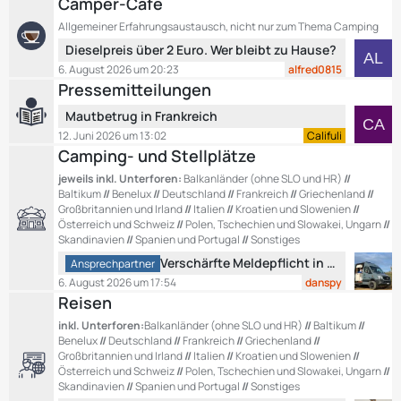
Camper-Café
z
t
Allgemeiner Erfahrungsaustausch, nicht nur zum Thema Camping
t
r
L
Dieselpreis über 2 Euro. Wer bleibt zu Hause?
e
ä
e
B
g
6. August 2026 um 20:23
alfred0815
t
e
e
Pressemitteilungen
z
i
L
Mautbetrug in Frankreich
t
t
e
e
12. Juni 2026 um 13:02
Califuli
r
t
Camping- und Stellplätze
B
ä
z
e
g
jeweils inkl. Unterforen:
Balkanländer (ohne SLO und HR)
//
t
i
e
Baltikum
//
Benelux
//
Deutschland
//
Frankreich
//
Griechenland
//
e
t
Großbritannien und Irland
//
Italien
//
Kroatien und Slowenien
//
B
Österreich und Schweiz
//
Polen, Tschechien und Slowakei, Ungarn
//
r
e
Skandinavien
//
Spanien und Portugal
//
Sonstiges
ä
i
L
g
Verschärfte Meldepflicht in Montenegro ?
Ansprechpartner
t
e
e
6. August 2026 um 17:54
danspy
r
t
Reisen
ä
z
inkl. Unterforen:
Balkanländer (ohne SLO und HR)
//
Baltikum
//
g
t
Benelux
//
Deutschland
//
Frankreich
//
Griechenland
//
e
e
Großbritannien und Irland
//
Italien
//
Kroatien und Slowenien
//
B
Österreich und Schweiz
//
Polen, Tschechien und Slowakei, Ungarn
//
e
Skandinavien
//
Spanien und Portugal
//
Sonstiges