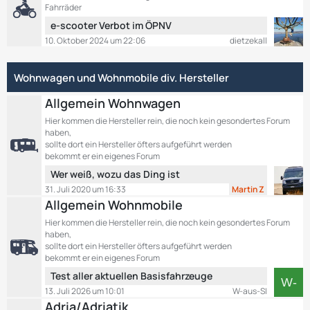
t
i
e
Fahrräder
e
t
L
e-scooter Verbot im ÖPNV
B
r
e
10. Oktober 2024 um 22:06
dietzekall
e
ä
t
i
g
z
t
e
Wohnwagen und Wohnmobile div. Hersteller
t
r
e
ä
Allgemein Wohnwagen
B
g
e
Hier kommen die Hersteller rein, die noch kein gesondertes Forum
e
haben,
i
sollte dort ein Hersteller öfters aufgeführt werden
t
bekommt er ein eigenes Forum
r
L
Wer weiß, wozu das Ding ist
ä
e
g
31. Juli 2020 um 16:33
Martin Z
t
e
Allgemein Wohnmobile
z
Hier kommen die Hersteller rein, die noch kein gesondertes Forum
t
haben,
e
sollte dort ein Hersteller öfters aufgeführt werden
B
bekommt er ein eigenes Forum
e
L
Test aller aktuellen Basisfahrzeuge
i
e
13. Juli 2026 um 10:01
W-aus-SI
t
t
Adria/Adriatik