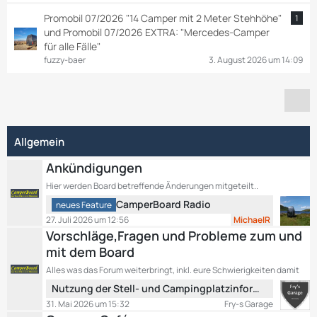
Promobil 07/2026 "14 Camper mit 2 Meter Stehhöhe"
1
und Promobil 07/2026 EXTRA: "Mercedes-Camper
für alle Fälle"
fuzzy-baer
3. August 2026 um 14:09
Allgemein
Ankündigungen
Hier werden Board betreffende Änderungen mitgeteilt..
L
CamperBoard Radio
neues Feature
e
27. Juli 2026 um 12:56
MichaelR
t
Vorschläge,Fragen und Probleme zum und
z
mit dem Board
t
Alles was das Forum weiterbringt, inkl. eure Schwierigkeiten damit
e
L
B
Nutzung der Stell- und Campingplatzinformationen
e
e
31. Mai 2026 um 15:32
Fry-s Garage
t
i