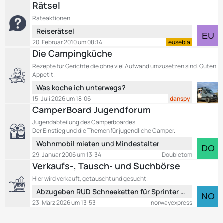
t
e
Rätsel
g
z
i
e
Rateaktionen.
t
t
L
Reiserätsel
e
r
e
B
20. Februar 2010 um 08:14
eusebia
ä
t
e
Die Campingküche
g
z
i
e
Rezepte für Gerichte die ohne viel Aufwand umzusetzen sind. Guten
t
t
Appetit.
e
r
L
Was koche ich unterwegs?
B
ä
e
15. Juli 2026 um 18:06
danspy
e
g
t
CamperBoard Jugendforum
i
e
z
t
Jugendabteilung des Camperboardes.
t
r
Der Einstieg und die Themen für jugendliche Camper.
e
ä
L
Wohnmobil mieten und Mindestalter
B
g
e
29. Januar 2006 um 13:34
Doubletom
e
e
t
Verkaufs-, Tausch- und Suchbörse
i
z
t
Hier wird verkauft, getauscht und gesucht.
t
r
L
Abzugeben RUD Schneeketten für Sprinter über 5 T
e
ä
e
B
23. März 2026 um 13:53
norwayexpress
g
t
e
e
z
i