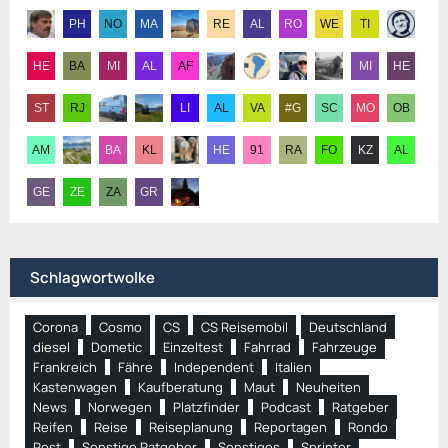
Schlagwortwolke
Corona
Cosmo
CS
CS Reisemobil
Deutschland
diesel
Dometic
Einzeltest
Fahrrad
Fahrzeuge
Frankreich
Fähre
Independent
Italien
Kastenwagen
Kaufberatung
Maut
Neuheiten
News
Norwegen
Platzfinder
Podcast
Ratgeber
Reifen
Reise
Reiseplanung
Reportagen
Rondo
Rost
Sonstige Ratgeber
Sonstiges
Sprinter