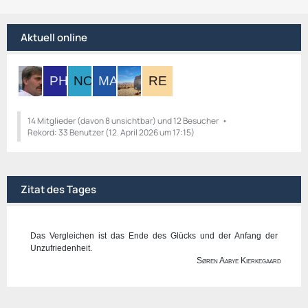
t
t
e
r
Aktuell online
B
ä
e
g
i
e
t
r
ä
g
14 Mitglieder (davon 8 unsichtbar) und 12 Besucher
Rekord: 33 Benutzer (
e
12. April 2026 um 17:15
)
Zitat des Tages
Das Vergleichen ist das Ende des Glücks und der Anfang der
Unzufriedenheit.
Søren Aabye Kierkegaard