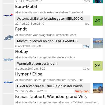
B
3. Juli 2026 um 22:07
mimi.
ä
t
e
Eura-Mobil
g
z
i
e
Alles über die Wohnmobile des Herstellers Eura-Mobil
t
t
L
Automatik Batterie Ladesystem EBL 200-2
e
r
e
B
22. April 2018 um 23:10
Joe1
ä
t
e
Fendt
g
z
i
e
Alles über die Wohnwagen des Herstellers Fendt
t
t
L
Mammut-Mover an den FENDT 450SQB
e
r
e
B
6. April 2014 um 12:05
Toby
ä
t
e
Hobby
g
z
i
e
Alles über die Fahrzeuge des Herstellers Hobby
t
t
L
Warmluftstrom verändern
e
r
e
B
8. Januar 2017 um 18:22
Xaver
ä
t
e
Hymer / Eriba
g
z
i
e
Alles über die Fahrzeuge des Herstellers Hymer / Eriba
t
t
L
HYMER Venture S - die Vision in der Praxis
e
r
e
B
27. Januar 2026 um 12:01
fuzzy-baer
ä
t
e
Knaus,Tabbert, Weinsberg und Wilk
g
z
i
e
Alles über die Fahrzeuge der Hersteller Knaus,Tabbert, Weinsberg
t
t